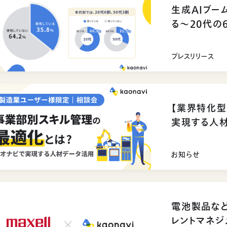
生成AIブー
る〜20代の
割〜
プレスリリース
【業界特化
実現する人
ました
お知らせ
電池製品な
レントマネジ