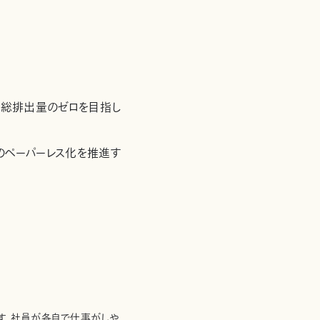
素総排出量のゼロを目指し
のペーパーレス化を推進す
ります。社員が各自で仕事がしや