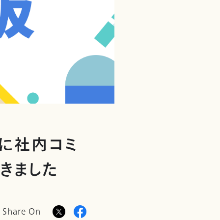
)に社内コミ
きました
Share On