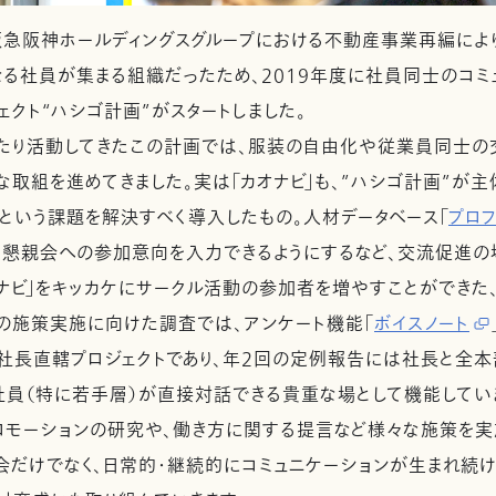
阪神ホールディングスグループにおける不動産事業再編により
る社員が集まる組織だったため、2019年度に社員同士のコミ
クト“ハシゴ計画”がスタートしました。
り活動してきたこの計画では、服装の自由化や従業員同士の交
な取組を進めてきました。実は「カオナビ」も、”ハシゴ計画”が主
」という課題を解決すべく導入したもの。人材データベース「
プロフ
懇親会への参加意向を入力できるようにするなど、交流促進の場
オナビ」をキッカケにサークル活動の参加者を増やすことができた、
どの施策実施に向けた調査では、アンケート機能「
ボイスノート
社長直轄プロジェクトであり、年2回の定例報告には社長と全本
員（特に若手層）が直接対話できる貴重な場として機能してい
モーションの研究や、働き方に関する提言など様々な施策を実
会だけでなく、日常的・継続的にコミュニケーションが生まれ続け