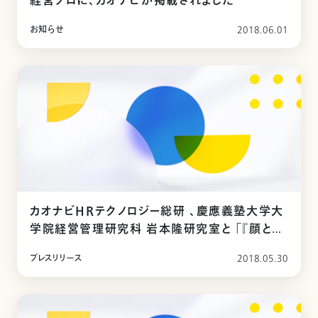
経営プロに、カオナビが掲載されました
お知らせ
2018.06.01
カオナビHRテクノロジー総研 、慶應義塾大学大
学院経営管理研究科 岩本隆研究室と 「『顔と名
前の一致』が社員のパフォーマンスに及ぼす影
プレスリリース
2018.05.30
響」に関する 共同研究を開始