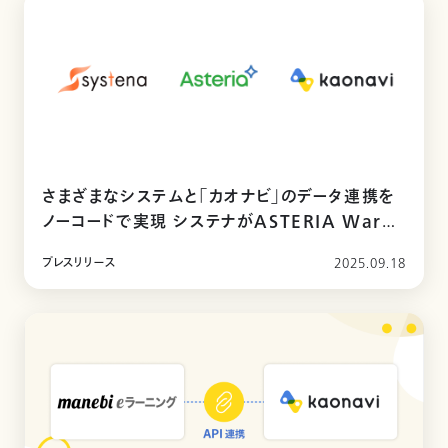
さまざまなシステムと「カオナビ」のデータ連携を
ノーコードで実現 システナがASTERIA Warp
専用「ASTERIA Warp HR Adapter for カ
プレスリリース
2025.09.18
オナビ」を提供開始 ～人材情報の連携・可視化
の推進でタレントデータ活用をさらに加速～