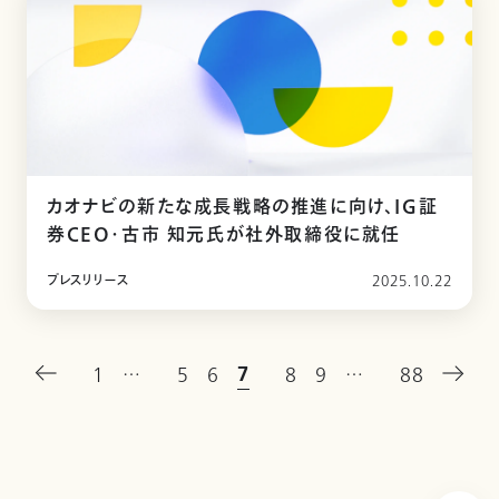
カオナビの新たな成長戦略の推進に向け、IG証
券CEO・古市 知元氏が社外取締役に就任
プレスリリース
2025.10.22
7
1
…
5
6
8
9
…
88