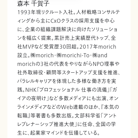
森本 千賀子
1993年現リクルート入社。人材戦略コンサルテ
ィングから主にCxOクラスの採用支援を中心
に、企業の組織課題解決に向けたソリューショ
ンを幅広く提案。累計売上実績歴代トップ、全
社MVPなど受賞歴30回超。2017年morich
設立。㈱morich・㈱morichi-To・㈱and
morichの3社の代表をやりながらNPO理事や
社外取締役・顧問等スタートアップ支援を推進、
パラレルキャリアを体現した多様な働き方を実
践。NHK「プロフェッショナル 仕事の流儀」「ガ
イアの夜明け」など多数メディアにも出演、オン
ラインメディアなどのWeb連載のほか、『本気の
転職』等著書も多数出版。文部科学省「アント
レプレナーシップ推進大使」に任命、全国の学
生に、起業家マインドを伝播している。