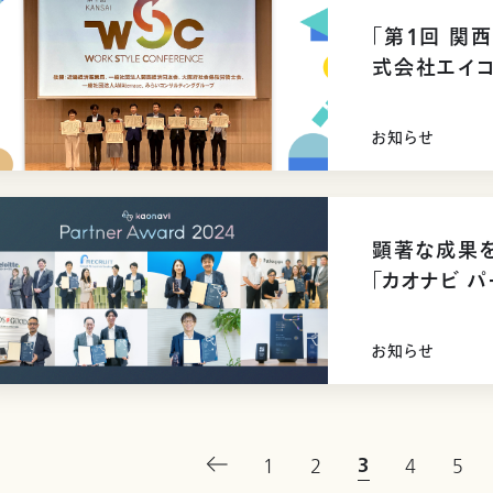
「第1回 関
式会社エイコ
員エンゲージ
お知らせ
顕著な成果
「カオナビ 
お知らせ
3
1
2
4
5