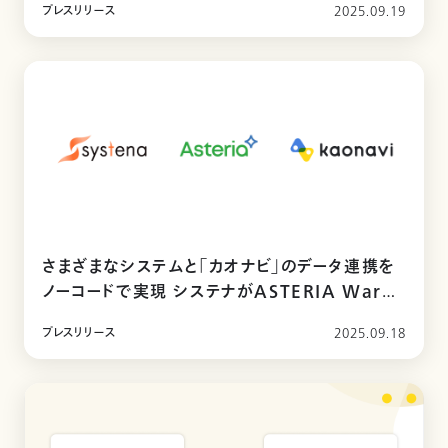
プレスリリース
2025.09.19
さまざまなシステムと「カオナビ」のデータ連携を
ノーコードで実現 システナがASTERIA Warp
専用「ASTERIA Warp HR Adapter for カ
プレスリリース
2025.09.18
オナビ」を提供開始 ～人材情報の連携・可視化
の推進でタレントデータ活用をさらに加速～