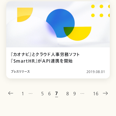
『カオナビ』とクラウド人事労務ソフト
『SmartHR』がAPI連携を開始
プレスリリース
2019.08.01
7
1
…
5
6
8
9
…
16