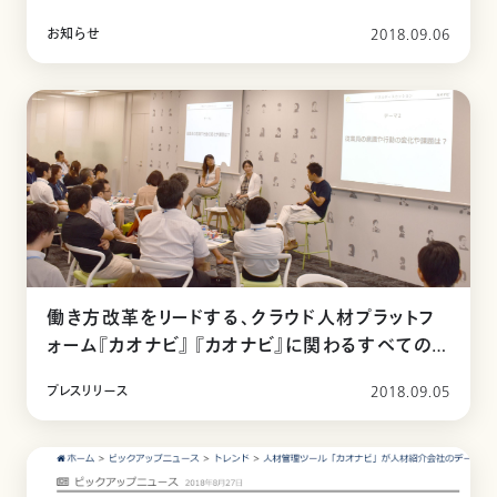
お知らせ
2018.09.06
働き方改革をリードする、クラウド人材プラットフ
ォーム『カオナビ』 『カオナビ』に関わるすべての企
業や人の共創・交流の“場” 「カオナビのWA」 第
プレスリリース
2018.09.05
2回ユーザーミーティングを開催