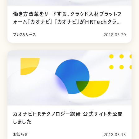
働き方改革をリードする、クラウド人材プラットフ
ォーム『カオナビ』 『カオナビ』がHRTechクラウド
市場「人事・配置クラウド」分野で 2017年度シェ
プレスリリース
2018.03.20
アNo.1を獲得
カオナビHRテクノロジー総研 公式サイトを公開
しました
お知らせ
2018.03.15