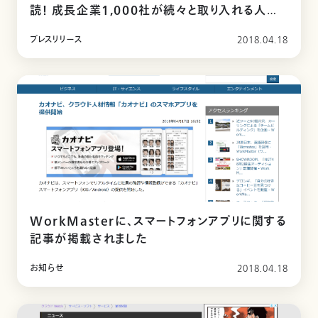
読！ 成長企業1,000社が続々と取り入れる人材
マネジメント術とは!? 書籍『社員の「顔と名前の
プレスリリース
2018.04.18
一致」が会社をどんどん強くする』 4月18日(水)
出版
WorkMasterに、スマートフォンアプリに関する
記事が掲載されました
お知らせ
2018.04.18