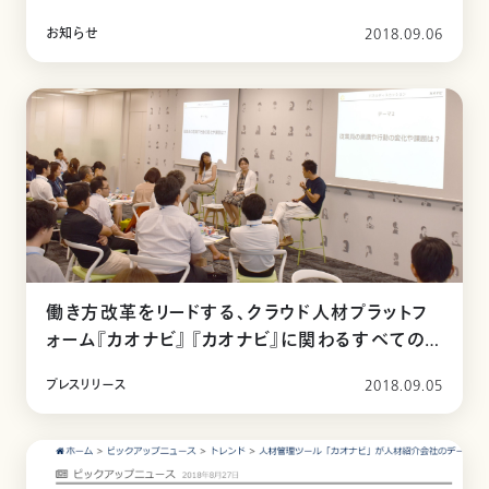
お知らせ
2018.09.06
働き方改革をリードする、クラウド人材プラットフ
ォーム『カオナビ』 『カオナビ』に関わるすべての企
業や人の共創・交流の“場” 「カオナビのWA」 第
プレスリリース
2018.09.05
2回ユーザーミーティングを開催