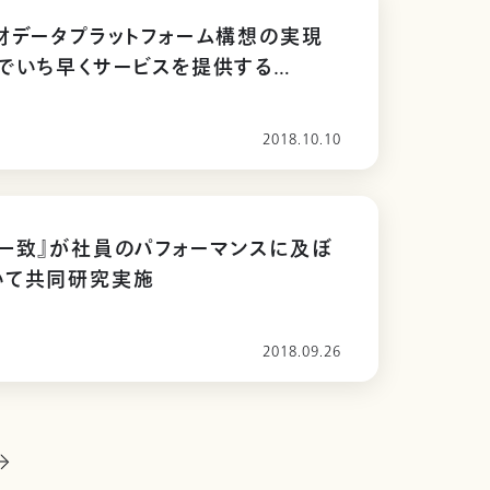
材データプラットフォーム構想の実現
でいち早くサービスを提供する
I HELLO』をリリース！ 第一弾として、
ニアグラム」が10月10日（水）より登
2018.10.10
一致』が社員のパフォーマンスに及ぼ
いて共同研究実施
2018.09.26