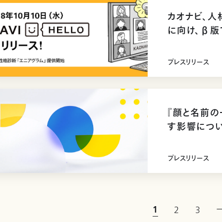
カオナビ、人
に向け、β版
『KAONAV
性格診断「エ
プレスリリース
場
『顔と名前の
す影響につ
プレスリリース
1
2
3