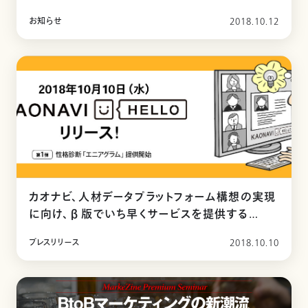
お知らせ
2018.10.12
カオナビ、人材データプラットフォーム構想の実現
に向け、β版でいち早くサービスを提供する
『KAONAVI HELLO』をリリース！ 第一弾とし
プレスリリース
2018.10.10
て、性格診断「エニアグラム」が10月10日（水）よ
り登場