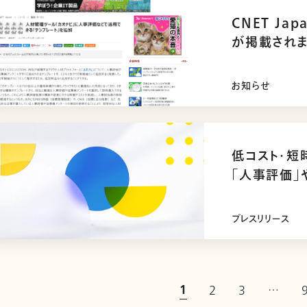
CNET J
が掲載され
お知らせ
低コスト・
「人事評価」
を提供開始
プレスリリース
1
2
3
…