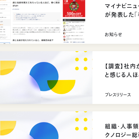
マイナビニュ
が発表した「
調査に関す
お知らせ
【調査】社内
と感じる人ほど 離職意向は低下傾向に。
れていない」
とが判明
プレスリリース
組織・人事領
クノロジー総