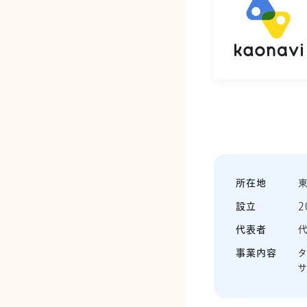
所在地
東
設立
2
代表者
代
事業内容
タ
サ