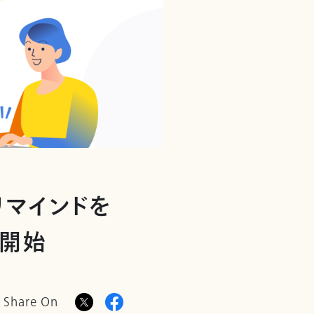
リマインドを
供開始
Share On