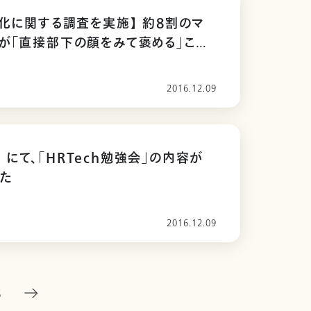
文化に関する調査を実施】 約8割のマ
が「直接部下の顔をみて褒める」こと
その内の6割が「社員の顔と名前が一
がある」現状
2016.12.09
ch+ にて、「HRTech勉強会」の内容が
た
2016.12.09
5