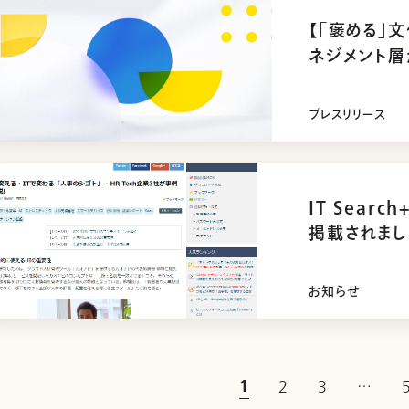
【「褒める」
ネジメント層
を実践一方、
致しないこと
プレスリリース
IT Sear
掲載されまし
お知らせ
1
2
3
…