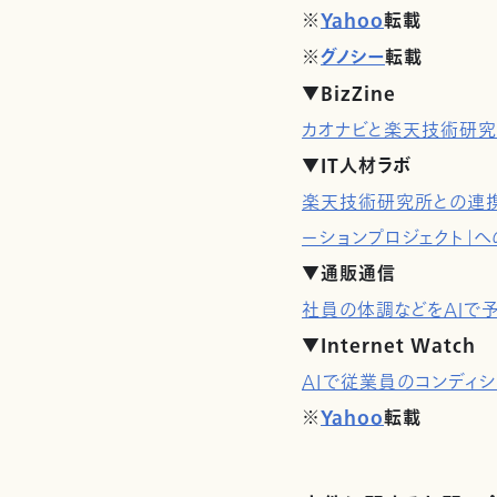
※
Yahoo
転載
※
グノシー
転載
▼BizZine
カオナビと楽天技術研究
▼IT人材ラボ
楽天技術研究所との連携に
ーションプロジェクト」
▼通販通信
社員の体調などをＡＩで
▼Internet Watch
AIで従業員のコンディ
※
Yahoo
転載