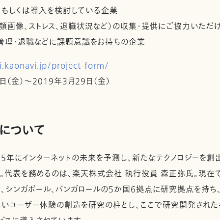
、もしくは導入を検討している企業
、顔画像、ストレス、退職状況など）の収集・提供にご協力いただ
管理・退職などに課題意識をお持ちの企業
ri.kaonavi.jp/project-form/
日（金）～2019年3月29日（金）
について
05年にインターネットの未来を予測し、新たなテクノロジーを創
。代表を務めるのは、楽天株式会社 執行役員 森正弥氏。現在
トン、シンガポール、バンガロールの5か国6拠点に研究拠点を持ち
しいユーザー体験の創造を研究の柱とし、ここで研究開発され