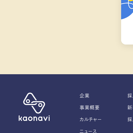
企業
採
事業概要
新
カルチャー
採
ニュース