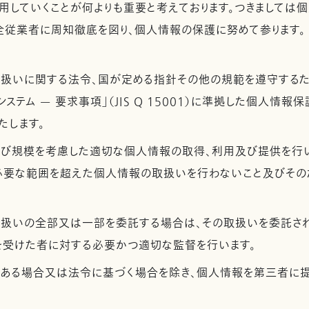
用していくことが何よりも重要と考えております。つきましては
全従業者に周知徹底を図り、個人情報の保護に努めて参ります。
取扱いに関する法令、国が定める指針その他の規範を遵守するた
ステム — 要求事項」（JIS Q 15001）に準拠した個人情報
たします。
及び規模を考慮した適切な個人情報の取得、利用及び提供を行
必要な範囲を超えた個人情報の取扱いを行わないこと及びその
取扱いの全部又は一部を委託する場合は、その取扱いを委託さ
を受けた者に対する必要かつ適切な監督を行います。
がある場合又は法令に基づく場合を除き、個人情報を第三者に提