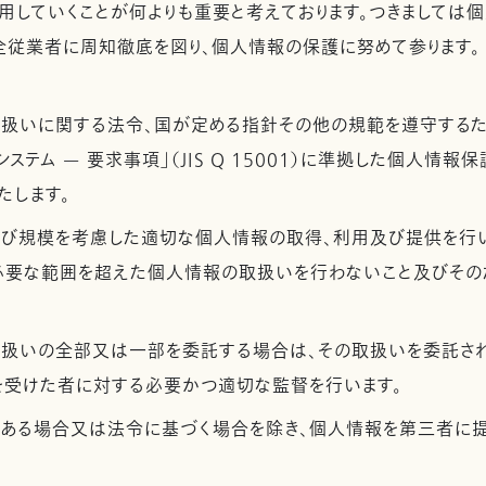
用していくことが何よりも重要と考えております。つきましては
全従業者に周知徹底を図り、個人情報の保護に努めて参ります。
取扱いに関する法令、国が定める指針その他の規範を遵守するた
ステム — 要求事項」（JIS Q 15001）に準拠した個人情報
たします。
及び規模を考慮した適切な個人情報の取得、利用及び提供を行
必要な範囲を超えた個人情報の取扱いを行わないこと及びその
取扱いの全部又は一部を委託する場合は、その取扱いを委託さ
を受けた者に対する必要かつ適切な監督を行います。
がある場合又は法令に基づく場合を除き、個人情報を第三者に提