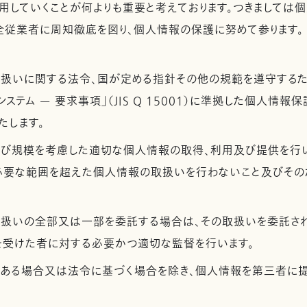
用していくことが何よりも重要と考えております。つきましては
全従業者に周知徹底を図り、個人情報の保護に努めて参ります。
取扱いに関する法令、国が定める指針その他の規範を遵守するた
ステム — 要求事項」（JIS Q 15001）に準拠した個人情報
たします。
及び規模を考慮した適切な個人情報の取得、利用及び提供を行
必要な範囲を超えた個人情報の取扱いを行わないこと及びその
取扱いの全部又は一部を委託する場合は、その取扱いを委託さ
を受けた者に対する必要かつ適切な監督を行います。
がある場合又は法令に基づく場合を除き、個人情報を第三者に提