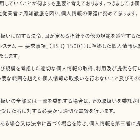
用していくことが何よりも重要と考えております。つきましては
全従業者に周知徹底を図り、個人情報の保護に努めて参ります。
取扱いに関する法令、国が定める指針その他の規範を遵守するた
ステム — 要求事項」（JIS Q 15001）に準拠した個人情報
たします。
及び規模を考慮した適切な個人情報の取得、利用及び提供を行
必要な範囲を超えた個人情報の取扱いを行わないこと及びその
取扱いの全部又は一部を委託する場合は、その取扱いを委託さ
を受けた者に対する必要かつ適切な監督を行います。
がある場合又は法令に基づく場合を除き、個人情報を第三者に提