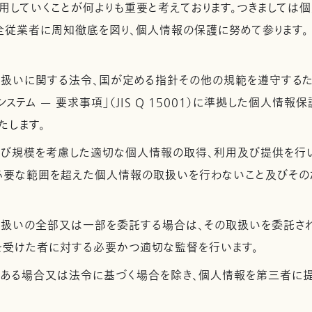
用していくことが何よりも重要と考えております。つきましては
全従業者に周知徹底を図り、個人情報の保護に努めて参ります。
取扱いに関する法令、国が定める指針その他の規範を遵守するた
ステム — 要求事項」（JIS Q 15001）に準拠した個人情報
たします。
及び規模を考慮した適切な個人情報の取得、利用及び提供を行
必要な範囲を超えた個人情報の取扱いを行わないこと及びその
取扱いの全部又は一部を委託する場合は、その取扱いを委託さ
を受けた者に対する必要かつ適切な監督を行います。
がある場合又は法令に基づく場合を除き、個人情報を第三者に提