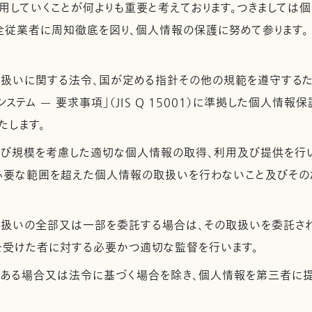
用していくことが何よりも重要と考えております。つきましては
全従業者に周知徹底を図り、個人情報の保護に努めて参ります。
取扱いに関する法令、国が定める指針その他の規範を遵守するた
ステム — 要求事項」（JIS Q 15001）に準拠した個人情報
たします。
及び規模を考慮した適切な個人情報の取得、利用及び提供を行
必要な範囲を超えた個人情報の取扱いを行わないこと及びその
取扱いの全部又は一部を委託する場合は、その取扱いを委託さ
を受けた者に対する必要かつ適切な監督を行います。
がある場合又は法令に基づく場合を除き、個人情報を第三者に提