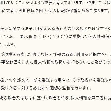
用していくことが何よりも重要と考えております。つきましては
全従業者に周知徹底を図り、個人情報の保護に努めて参ります。
取扱いに関する法令、国が定める指針その他の規範を遵守するた
ステム — 要求事項」（JIS Q 15001）に準拠した個人情報
たします。
及び規模を考慮した適切な個人情報の取得、利用及び提供を行
必要な範囲を超えた個人情報の取扱いを行わないこと及びその
取扱いの全部又は一部を委託する場合は、その取扱いを委託さ
を受けた者に対する必要かつ適切な監督を行います。
がある場合又は法令に基づく場合を除き、個人情報を第三者に提