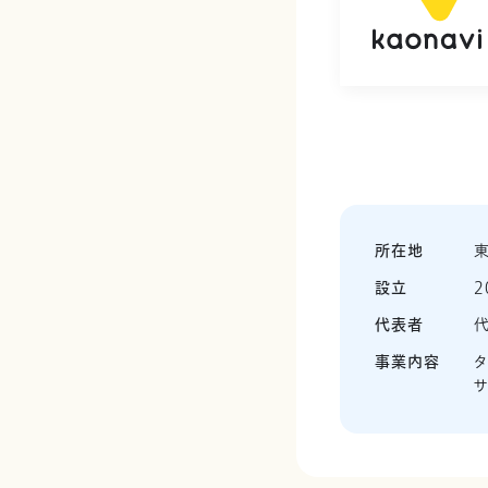
所在地
東
設立
2
代表者
代
事業内容
タ
サ