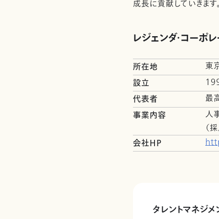
成長に貢献していきます
レジェンダ・コーポ
東
所在地
19
設立
最
代表者
人
事業内容
（
htt
会社HP
タレントマネジメ