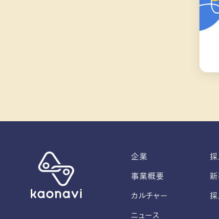
企業
採
事業概要
新
カルチャー
採
ニュース