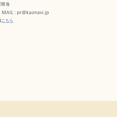
報担当
 MAIL : pr@kaonavi.jp
は
こちら