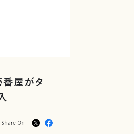
壱番屋がタ
入
Share On