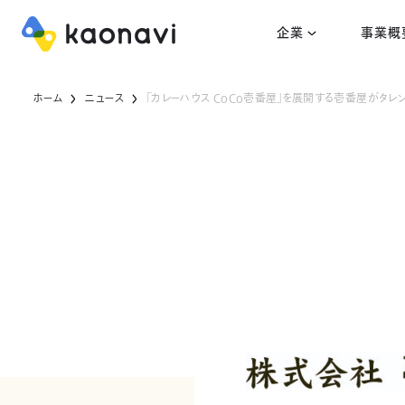
企業
事業概
ホーム
ニュース
「カレーハウス CoCo壱番屋」を展開する壱番屋がタレ