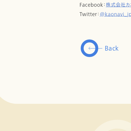
Facebook：
株式会社カ
Twitter：
@kaonavi_j
Back