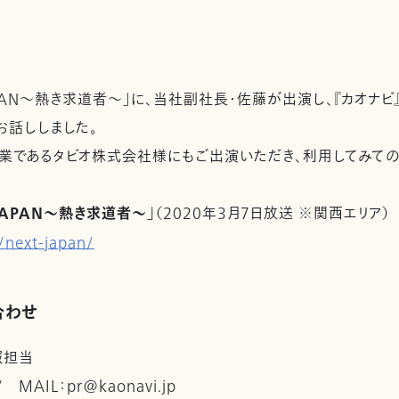
JAPAN～熱き求道者～」に、当社副社長・佐藤が出演し、『カオナ
お話ししました。
業であるタビオ株式会社様にもご出演いただき、利用してみて
JAPAN～熱き求道者～」
（2020年3月7日放送 ※関西エリア）
/next-japan/
合わせ
報担当
 / MAIL：pr@kaonavi.jp