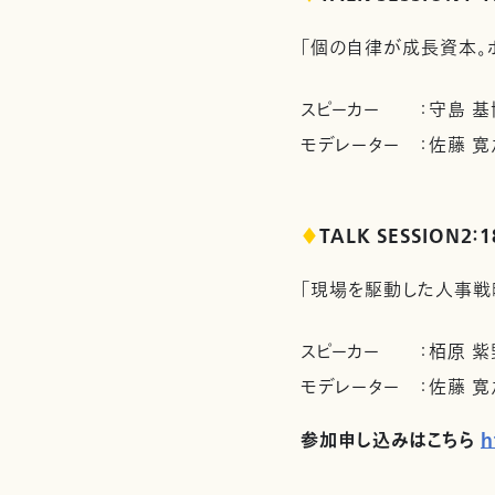
「個の自律が成長資本。
スピーカー
：
守島 
モデレーター
：
佐藤 寛
♦
TALK SESSION2：1
「現場を駆動した人事戦
スピーカー
：
栢原 紫
モデレーター
：
佐藤 寛
参加申し込みはこちら
h