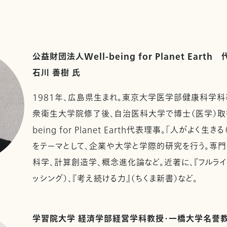
公益財団法人Well-being for Planet Earth
石川 善樹 氏
1981年、広島県生まれ。東京大学医学部健康科学科
衆衛生大学院修了後、自治医科大学で博士（医学）取得
being for Planet Earth代表理事。「人がよく生きる
をテーマとして、企業や大学と学際的研究を行う。専
科学、計算創造学、概念進化論など。近著に、『フルライフ』（
ッシング）、『考え続ける力』（ちくま新書）など。
学習院大学 経済学部経営学科教授・一橋大学名誉