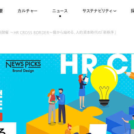
要
カルチャー
ニュース
サステナビリティ
無料開催 ～HR CROSS BORDER～個から始める、人的資本時代の「新秩序」