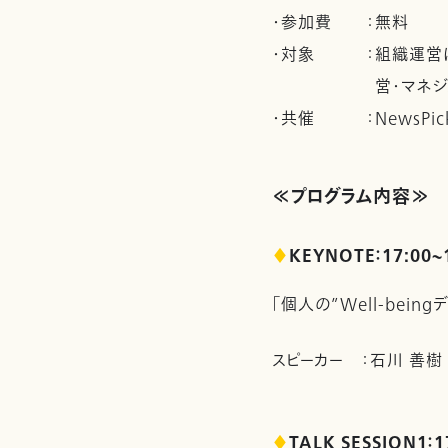
・参加費
：
無料
・対象
：
組織運営
営・マネジ
・共催
：
NewsPi
≪プログラム内容≫
♦
KEYNOTE：17:00~
「個人の”Well-bei
スピーカー
：
石川 善樹 
♦
TALK SESSION1：1