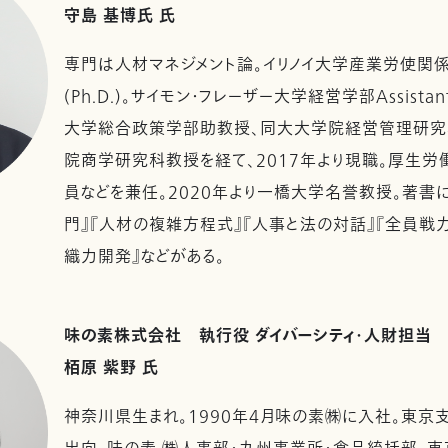
守島 基博氏 氏
専門は人材マネジメント論。イリノイ大学産業労使関
(Ph.D.)。サイモン・フレーザー大学経営学部Assistant
大学総合政策学部助教授、同大大学院経営管理研究
院商学研究科教授を経て、2017年より現職。厚生
員などを兼任。2020年より一橋大学名誉教授。著書
門』『人材の複雑方程式』『人事と法の対話』『全員戦
織力開発』などがある。
味の素株式会社 執行役 ダイバーシティ・人財担当
栢原 紫野 氏
神奈川県生まれ。1990年4月味の素㈱に入社。東京