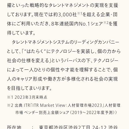
擢といった戦略的なタレントマネジメントの実現を支援
しております。現在では約3,000社
※1
を超える企業・団
体にご利用いただき、8年連続国内No.1シェア
※2
を獲
得しています。
タレントマネジメントシステムのリーディングカンパニー
として、「“はたらく”にテクノロジーを実装し、個の力から
社会の仕様を変える」というパーパスの下、テクノロジー
によって一人ひとりの個性や才能を理解することで、個
人のキャリア形成や働き方が多様化される社会の実現
を目指してまいります。
※1 2023年3月末時点
※2 出典 ITR「ITR Market View：人材管理市場2023」人材管理
市場 ベンダー別売上金額シェア（2019～2022年度予測））
所在地
：
東京都渋谷区渋谷2丁目 24-12 渋谷