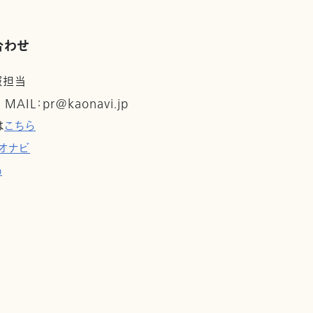
合わせ
報担当
 MAIL：pr@kaonavi.jp
は
こちら
オナビ
p