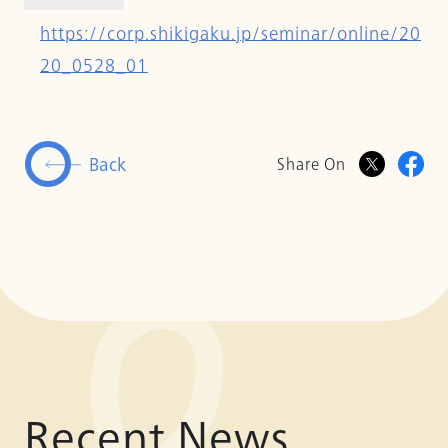
https://corp.shikigaku.jp/seminar/online/20
20_0528_01
Back
Share On
Recent News