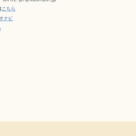
は
こちら
オナビ
p