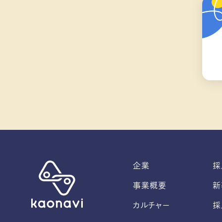
企業
採
事業概要
新
カルチャー
採