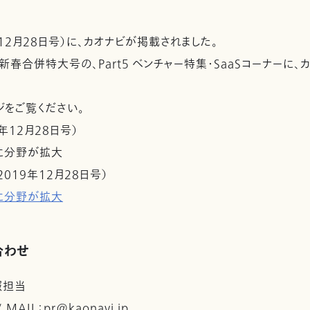
12月28日号）に、カオナビが掲載されました。
た新春合併特大号の、Part5 ベンチャー特集・SaaSコーナーに
ジをご覧ください。
年12月28日号）
軸に分野が拡大
019年12月28日号）
軸に分野が拡大
合わせ
報担当
 / MAIL：pr@kaonavi.jp