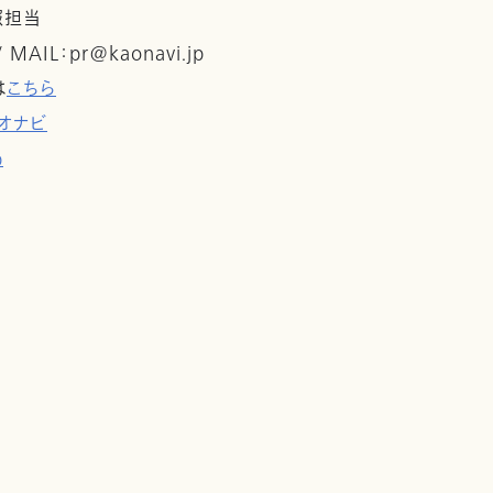
報担当
 / MAIL：pr@kaonavi.jp
は
こちら
オナビ
p