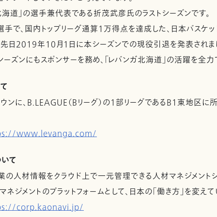
北海道」の選手兼代表である折茂武彦氏のラストシーズンです。
手で、国内トップリーグ通算1万得点を達成した、日本バスケッ
先日2019年10月1日に本シーズンでの現役引退を発表されま
シーズンにもスポンサーを務め、「レバンガ北海道」の活躍を全力
いて
ンに、B.LEAGUE（Bリーグ）の1部リーグであるB1東地区に
ps://www.levanga.com/
ついて
業の人材情報をクラウド上で一元管理できる人材マネジメントシ
マネジメントのプラットフォームとして、日本の「働き方」を変え
ps://corp.kaonavi.jp/