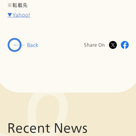
※転載先
▼Yahoo!
Back
Share On
Recent News