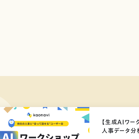
【生成AIワー
人事データ分