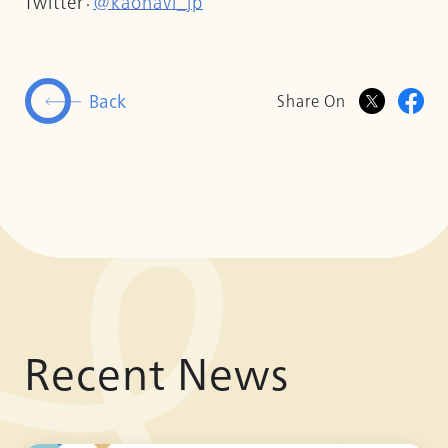
Twitter：
@kaonavi_jp
Back
Share On
Recent News