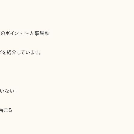
のポイント ～人事異動
どを紹介しています。
いない」
留まる