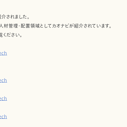
が紹介されました。
ドの人材管理・配置領域としてカオナビが紹介されています。
覧ください。
ech
ech
ech
ech