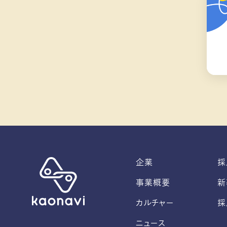
企業
採
事業概要
新
カルチャー
採
ニュース