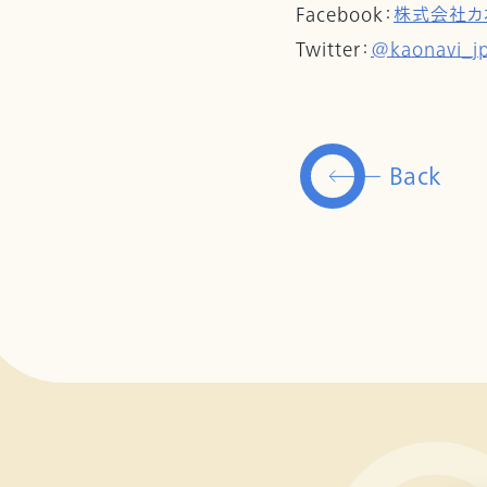
Facebook：
株式会社カ
Twitter：
@kaonavi_j
Back