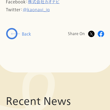
Facebook：
株式会社カオナビ
Twitter：
@kaonavi_jp
Back
Share On
Recent News