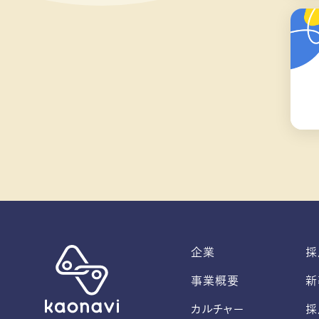
企業
採
事業概要
新
カルチャー
採