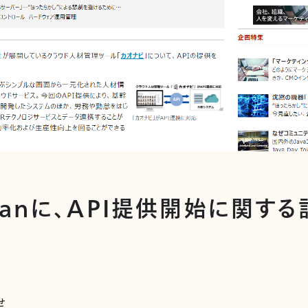
apanに、API提供開始に関す
せ